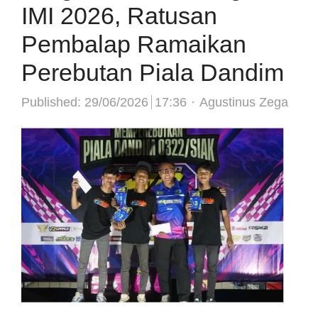
IMI 2026, Ratusan
Pembalap Ramaikan
Perebutan Piala Dandim
Author
Published:
29/06/2026
17:36
Agustinus Zega