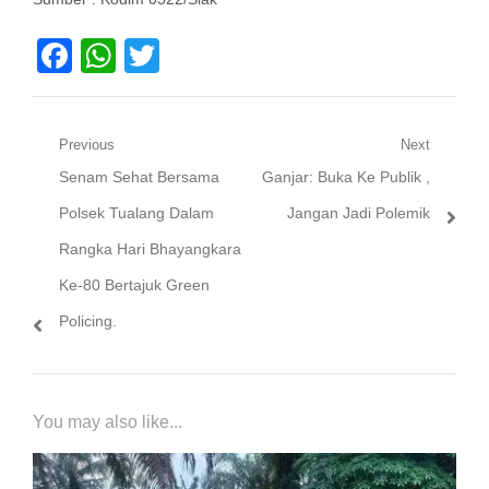
Facebook
WhatsApp
Twitter
Navigasi
Previous
Next
Previous
Next
Senam Sehat Bersama
Ganjar: Buka Ke Publik ,
pos
post:
post:
Polsek Tualang Dalam
Jangan Jadi Polemik
Rangka Hari Bhayangkara
Ke-80 Bertajuk Green
Policing.
You may also like...