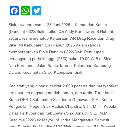
Facebook
WhatsApp
Twitter
Siak, swanara com – 28 Juni 2026 – Komandan Kodim
(Dandim) 0322/Siak, Letkol Czi Andy Kurniawan, S.Hub.Int.,
secara resmi menutup Kejuaraan WR Drag Race dan Drag
Bike IMI Kabupaten Siak Tahun 2026 dalam rangka
memperebutkan Piala Dandim 0322/Siak. Penutupan
berlangsung pada Minggu (28/6) pukul 19.00 WIB di Sirkuit
Non Permanen Jalan Sapta Taruna, Kelurahan Kampung
Dalam, Kecamatan Siak, Kabupaten Siak.
Kegiatan yang dihadiri sekitar 2.000 peserta dan masyarakat
tersebut berlangsung meriah, aman, dan tertib. Turut hadir
Ketua DPRD Kabupaten Siak Indra Gunawan, S.E., Ketua
Pengadilan Negeri Siak Radius Chandra, S.H., M.H., Kepala
Dinas Perhubungan Kabupaten Siak Junaidi, S.E., M.M.,
Kasdim 0322/Siak Mayor Inf. Indra Mangaratua Samosir,
para Perwira Staf Kodim 0322/Siak, perwakilan IMI Provinsi