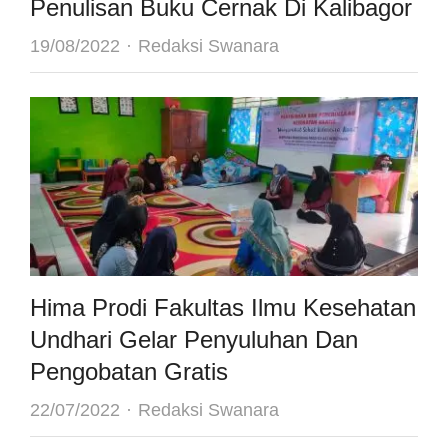
Penulisan Buku Cernak Di Kalibagor
Author
19/08/2022
Redaksi Swanara
Hima Prodi Fakultas Ilmu Kesehatan
Undhari Gelar Penyuluhan Dan
Pengobatan Gratis
Author
22/07/2022
Redaksi Swanara