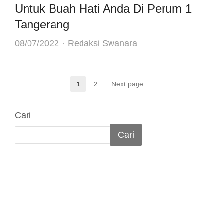
Untuk Buah Hati Anda Di Perum 1
Tangerang
Author
08/07/2022
Redaksi Swanara
Paginasi
1
2
Next page
Page
Page
pos
Cari
Cari