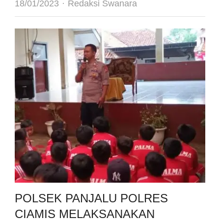
Author
18/01/2023
Redaksi Swanara
POLSEK PANJALU POLRES
CIAMIS MELAKSANAKAN