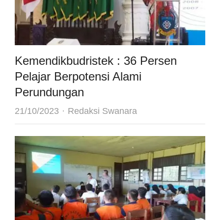
Kemendikbudristek : 36 Persen
Pelajar Berpotensi Alami
Perundungan
Author
21/10/2023
Redaksi Swanara