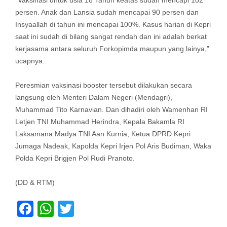
“Vaksinasi untuk usia 18 Tahun keatas sudah mencapi 102
persen. Anak dan Lansia sudah mencapai 90 persen dan
Insyaallah di tahun ini mencapai 100%. Kasus harian di Kepri
saat ini sudah di bilang sangat rendah dan ini adalah berkat
kerjasama antara seluruh Forkopimda maupun yang lainya,”
ucapnya.
Peresmian vaksinasi booster tersebut dilakukan secara
langsung oleh Menteri Dalam Negeri (Mendagri),
Muhammad Tito Karnavian. Dan dihadiri oleh Wamenhan RI
Letjen TNI Muhammad Herindra, Kepala Bakamla RI
Laksamana Madya TNI Aan Kurnia, Ketua DPRD Kepri
Jumaga Nadeak, Kapolda Kepri Irjen Pol Aris Budiman, Waka
Polda Kepri Brigjen Pol Rudi Pranoto.
(DD & RTM)
Facebook
WhatsApp
Twitter