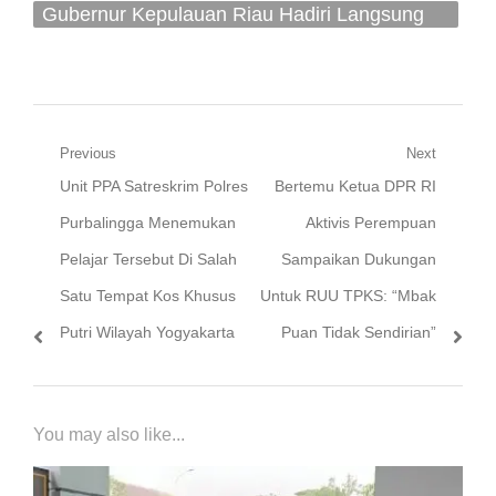
Gubernur Kepulauan Riau Hadiri Langsung
Kegiatan Vaksinasi Booster Perdana Digelar
Di Maha Vihara Duta Maitreya Sungai Panas
Navigasi
Previous
Next
Previous
Next
Unit PPA Satreskrim Polres
Bertemu Ketua DPR RI
pos
post:
post:
Purbalingga Menemukan
Aktivis Perempuan
Pelajar Tersebut Di Salah
Sampaikan Dukungan
Satu Tempat Kos Khusus
Untuk RUU TPKS: “Mbak
Putri Wilayah Yogyakarta
Puan Tidak Sendirian”
You may also like...