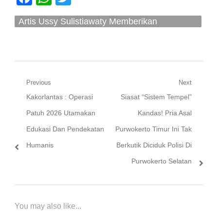
Artis Ussy Sulistiawaty Memberikan
Tanggapan Ajakan Dari Netizen Memintanya
Ikut Menyuarakan Demonstrasi
Navigasi
Previous
Next
Previous
Next
Kakorlantas : Operasi
Siasat “Sistem Tempel”
pos
post:
post:
Patuh 2026 Utamakan
Kandas! Pria Asal
Edukasi Dan Pendekatan
Purwokerto Timur Ini Tak
Humanis
Berkutik Diciduk Polisi Di
Purwokerto Selatan
You may also like...