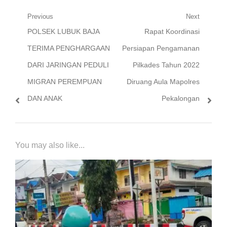
Navigasi
Previous
Next
Previous
Next
POLSEK LUBUK BAJA
Rapat Koordinasi
pos
post:
post:
TERIMA PENGHARGAAN
Persiapan Pengamanan
DARI JARINGAN PEDULI
Pilkades Tahun 2022
MIGRAN PEREMPUAN
Diruang Aula Mapolres
DAN ANAK
Pekalongan
You may also like...