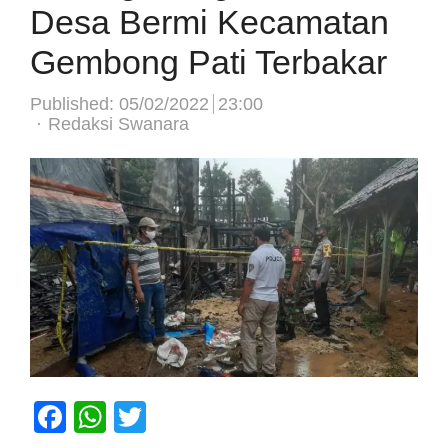
Desa Bermi Kecamatan
Gembong Pati Terbakar
Published:
05/02/2022
23:00
Author
Redaksi Swanara
Facebook
WhatsApp
Twitter