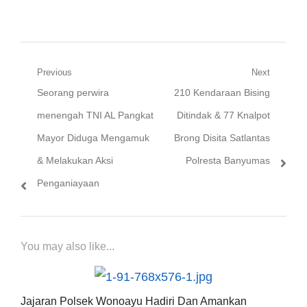
TAHUN & SERTU RIZA HANYA 10 BULAN
PENJARA DAN TIDAK DIPECAT
Navigasi
Previous
Next
Previous
Next
Seorang perwira
210 Kendaraan Bising
pos
post:
post:
menengah TNI AL Pangkat
Ditindak & 77 Knalpot
Mayor Diduga Mengamuk
Brong Disita Satlantas
& Melakukan Aksi
Polresta Banyumas
Penganiayaan
You may also like...
Jajaran Polsek Wonoayu Hadiri Dan Amankan