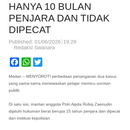
HANYA 10 BULAN
PENJARA DAN TIDAK
DIPECAT
Published:
01/06/2026
19:29
Author
Redaksi Swanara
Facebook
WhatsApp
Twitter
Medan – MENYOROTI perbedaan penanganan dua kasus
yang sama-sama menewaskan pelajar memicu sorotan
publik.
Di satu sisi, mantan anggota Polri Aipda Robiq Zaenudin
dijatuhi hukuman berat berupa 15 tahun penjara dan dipecat
dari institusi kepolisian.