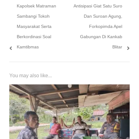
Previous
Next
Kapolsek Matraman
Antisipasi Giat Satu Suro
pos
post:
post:
Sambangi Tokoh
Dan Suroan Agung,
Masyarakat Serta
Forkopimda Apel
Berkordinasi Soal
Gabungan Di Kankab
Kamtibmas
Blitar
You may also like...