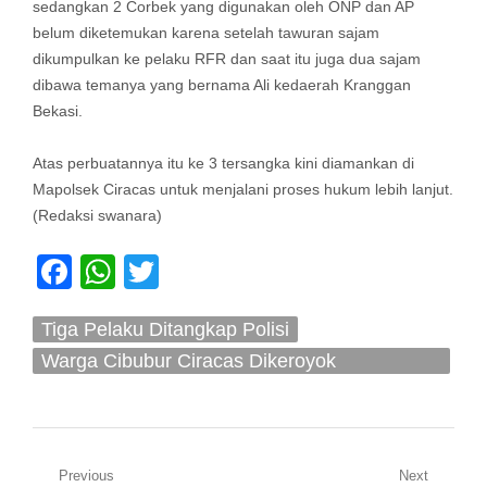
sedangkan 2 Corbek yang digunakan oleh ONP dan AP
belum diketemukan karena setelah tawuran sajam
dikumpulkan ke pelaku RFR dan saat itu juga dua sajam
dibawa temanya yang bernama Ali kedaerah Kranggan
Bekasi.
Atas perbuatannya itu ke 3 tersangka kini diamankan di
Mapolsek Ciracas untuk menjalani proses hukum lebih lanjut.
(Redaksi swanara)
Facebook
WhatsApp
Twitter
Tiga Pelaku Ditangkap Polisi
Warga Cibubur Ciracas Dikeroyok
Menggunakan Senjata Tajam
Navigasi
Previous
Next