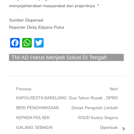
menyejahterakan masyarakat dan prajuritnya. *
Sumber Dispenad
Reporter Dicky Edyano Putra
Facebook
WhatsApp
Twitter
TNI AD Harus Menjadi Solusi Di Tengah
Kesulitan Rakyat
Navigasi
Previous
Next
Previous
Next
KAPOLRESTA BARELANG
Dua Tahun Rusak , DPRD
pos
post:
post:
BERI PENGHARGAAN
Desak Pengolah Limbah
KEPADA POLSEK
RSUD Kudus Segera
GALANG SEBAGAI
Diperbaik