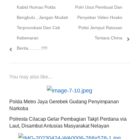
Previous
Next
Kabid Humas Polda
Polri Usut Pembuat Dan
pos
post:
post:
Bengkulu , Jangan Mudah
Penyebar Video Hoaks
Terprovokasi Dan Cek
‘Polisi Jemput Ratusan
Kebenaran
Tentara China
Berita………!!!!!
You may also like...
Polda Metro Jaya Gerebek Gudang Penyimpanan
Narkoba
Polresta Cilacap Gelar Pembagian Takjil Perdana via
Laut, Disambut Antusias Masyarakat Nelayan