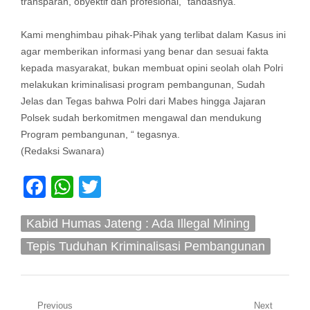
transparan, obyektif dan profesional,” tandasnya.
Kami menghimbau pihak-Pihak yang terlibat dalam Kasus ini
agar memberikan informasi yang benar dan sesuai fakta
kepada masyarakat, bukan membuat opini seolah olah Polri
melakukan kriminalisasi program pembangunan, Sudah
Jelas dan Tegas bahwa Polri dari Mabes hingga Jajaran
Polsek sudah berkomitmen mengawal dan mendukung
Program pembangunan, “ tegasnya.
(Redaksi Swanara)
Facebook
WhatsApp
Twitter
Kabid Humas Jateng : Ada Illegal Mining
Tepis Tuduhan Kriminalisasi Pembangunan
Navigasi
Previous
Next