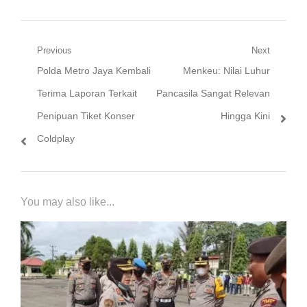
Navigasi
Previous
Next
Previous
Next
Polda Metro Jaya Kembali
Menkeu: Nilai Luhur
pos
post:
post:
Terima Laporan Terkait
Pancasila Sangat Relevan
Penipuan Tiket Konser
Hingga Kini
Coldplay
You may also like...