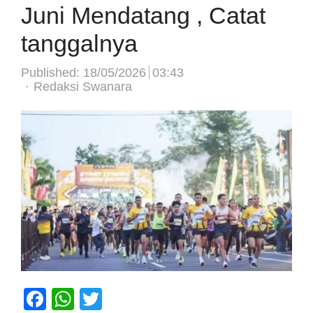
Juni Mendatang , Catat
tanggalnya
Published:
18/05/2026
03:43
Author
Redaksi Swanara
Facebook
WhatsApp
Twitter