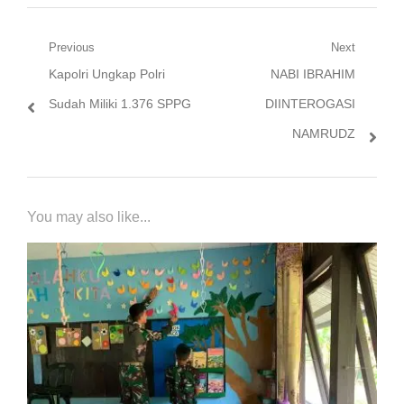
Navigasi
Previous
Next
Previous
Next
Kapolri Ungkap Polri
NABI IBRAHIM
pos
post:
post:
Sudah Miliki 1.376 SPPG
DIINTEROGASI
NAMRUDZ
You may also like...