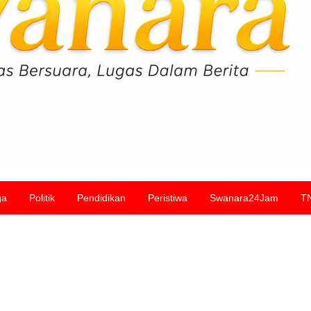
ga
Politik
Pendidikan
Peristiwa
Swanara24Jam
T