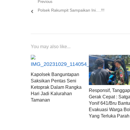
Navigasi
Previous
Previous
Polsek Rakumpit Sampaikan Ini….!!!
pos
post:
You may also like...
Kapolsek Banguntapan
Saksikan Pentas Seni
Ketoprak Dalam Rangka
Responsif, Tanggap
Hari Jadi Kalurahan
Gerak Cepat : Satg
Tamanan
Yonif 641/Bru Bant
Evakuasi Warga Bo
Yang Terluka Parah