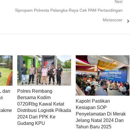
Next
Next
Sipropam Polresta Palangka Raya Cek PAM Pertandingan
post:
Minisoccer
, dan
Polres Rembang
as
Bersama Kodim
Kapolri Pastikan
u
0720/Rbg Kawal Ketat
Kesiapan SOP
lakme
Distribusi Logistik Pilkada
Penyelamatan Di Merak
2024 Dari PPK Ke
Jelang Natal 2024 Dan
Gudang KPU
Tahun Baru 2025