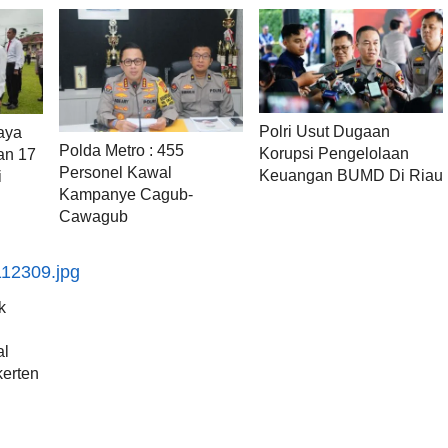
Polri Usut Dugaan
aya
Polda Metro : 455
Korupsi Pengelolaan
an 17
Personel Kawal
Keuangan BUMD Di Riau
i
Kampanye Cagub-
Cawagub
k
i
al
erten