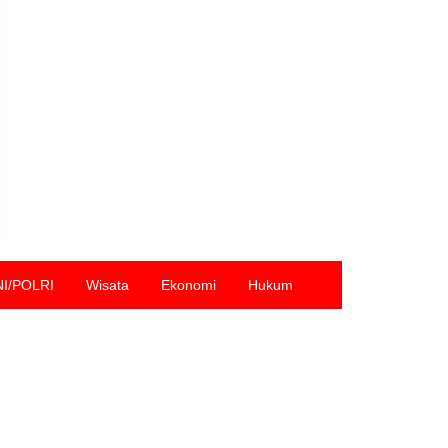
NI/POLRI
Wisata
Ekonomi
Hukum