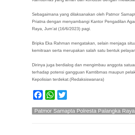
Sebagaimana yang dilaksanakan oleh Patmor Samapta
Priatna dengan menyambangi Kantor Pengadilan Agama
Raya, Jum’at (16/6/2023) pagi.
Bripka Eka Rahman mengatakan, selain menjaga situas
kemitraan serta merupakan salah satu bentuk pelay
Dirinya juga berdialog dan mengimbau anggota satu
terhadap potensi gangguan Kamtibmas maupun pelaku
Kepolisian terdekat.(Redaksiswanara)
Facebook
WhatsApp
Twitter
Patmor Samapta Polresta Palangka Raya 