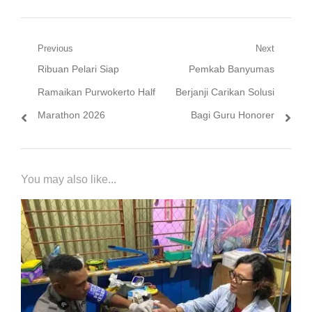
Navigasi
Previous
Next
Previous
Next
Ribuan Pelari Siap
Pemkab Banyumas
pos
post:
post:
Ramaikan Purwokerto Half
Berjanji Carikan Solusi
Marathon 2026
Bagi Guru Honorer
You may also like...