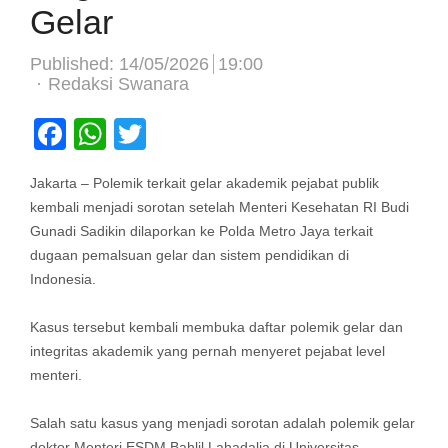
Gelar
Published:
14/05/2026
19:00
Author
Redaksi Swanara
Facebook
WhatsApp
Twitter
Jakarta – Polemik terkait gelar akademik pejabat publik
kembali menjadi sorotan setelah Menteri Kesehatan RI Budi
Gunadi Sadikin dilaporkan ke Polda Metro Jaya terkait
dugaan pemalsuan gelar dan sistem pendidikan di
Indonesia.
Kasus tersebut kembali membuka daftar polemik gelar dan
integritas akademik yang pernah menyeret pejabat level
menteri.
Salah satu kasus yang menjadi sorotan adalah polemik gelar
doktor Menteri ESDM Bahlil Lahadalia di Universitas