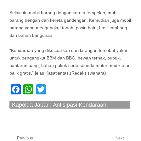
Selain itu mobil barang dengan kereta tempelan, mobil
barang dengan dan kereta gandengan. Kemudian juga mobil
barang yang mengangkut tanah, pasir, batu, hasil tambang
dan bahan bangunan.
“Kendaraan yang dikecualikan dari larangan tersebut yakni
untuk pengangkut BBM dan BBG, hewan ternak, pupuk,
hantaran uang, bahan pokok serta sepeda motor mudik atau
balik gratis,” jelas Kasatlantas.(Redaksiswanara)
Facebook
WhatsApp
Twitter
Kapolda Jabar : Antisipasi Kendaraan
Pemudik Parkir Di Bahu Jalan Tol
Navigasi
Previous
Next