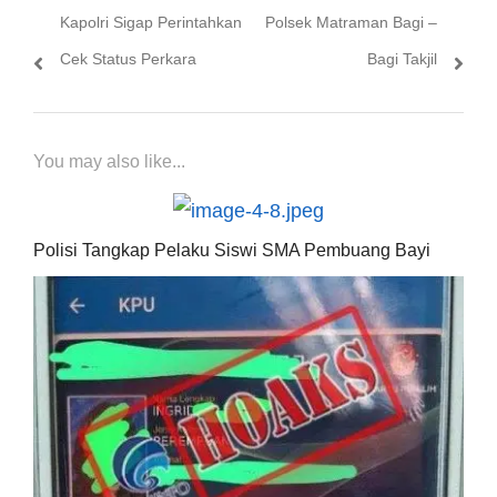
Previous
Next
Kapolri Sigap Perintahkan
Polsek Matraman Bagi –
pos
post:
post:
Cek Status Perkara
Bagi Takjil
You may also like...
Polisi Tangkap Pelaku Siswi SMA Pembuang Bayi