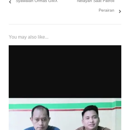
Syawalan Ormas GMX
Nelayan Saat Patroli
Perairan
You may also like...