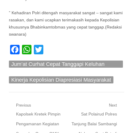
” Kehadiran Polri ditengah masyarakat sangat – sangat kami
rasakan, dan kami ucapkan terimakasih kepada Kepolisian
khususnya Bhabinkamtobmas yang cepat tanggap.(Redaksi
swanara)
Facebook
WhatsApp
Twitter
Jum’at Curhat Cepat Tanggapi Keluhan
Warga
Kinerja Kepolisian Diapresiasi Masyarakat
Navigasi
Previous
Next
Previous
Next
Kapolsek Kretek Pimpin
Sat Polairud Polres
pos
post:
post:
Pengamanan Kegiatan
Tanjung Balai Sambangi