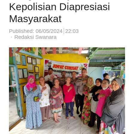
Kepolisian Diapresiasi
Masyarakat
Published:
06/05/2024
22:03
Author
Redaksi Swanara