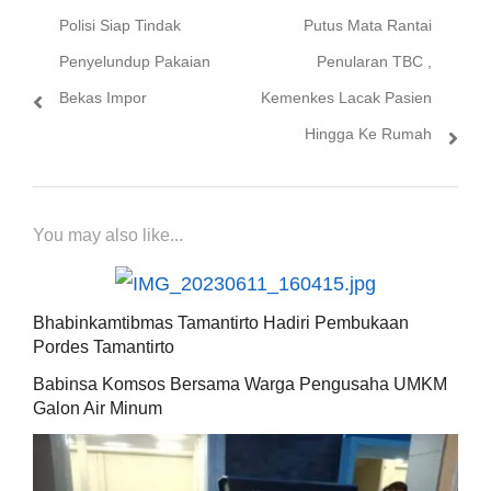
Previous
Next
Polisi Siap Tindak
Putus Mata Rantai
pos
post:
post:
Penyelundup Pakaian
Penularan TBC ,
Bekas Impor
Kemenkes Lacak Pasien
Hingga Ke Rumah
You may also like...
Bhabinkamtibmas Tamantirto Hadiri Pembukaan
Pordes Tamantirto
Babinsa Komsos Bersama Warga Pengusaha UMKM
Galon Air Minum