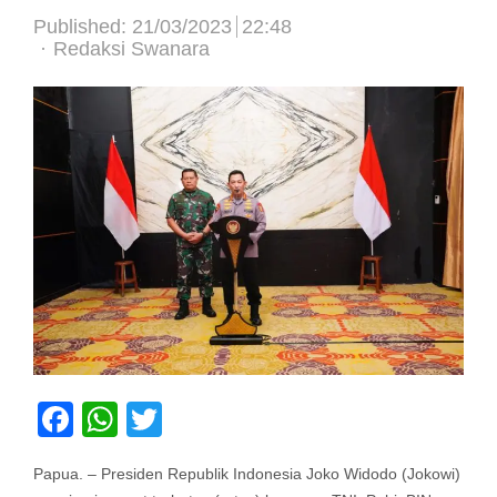
Published:
21/03/2023
22:48
Author
Redaksi Swanara
Facebook
WhatsApp
Twitter
Papua. – Presiden Republik Indonesia Joko Widodo (Jokowi)