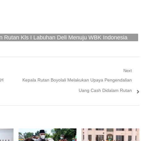
n Rutan Kls I Labuhan Deli Menuju WBK Indonesia
Next
Next
AH
Kepala Rutan Boyolali Melakukan Upaya Pengendalian
post:
Uang Cash Didalam Rutan