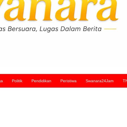
ga
Politik
Pendidikan
Peristiwa
Swanara24Jam
T