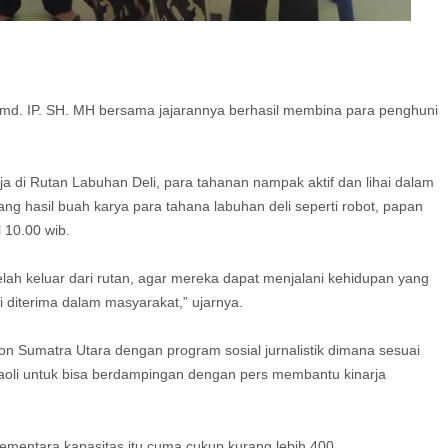
md. IP. SH. MH bersama jajarannya berhasil membina para penghuni
a di Rutan Labuhan Deli, para tahanan nampak aktif dan lihai dalam
jang hasil buah karya para tahana labuhan deli seperti robot, papan
l 10.00 wib.
ah keluar dari rutan, agar mereka dapat menjalani kehidupan yang
 diterima dalam masyarakat,” ujarnya.
n Sumatra Utara dengan program sosial jurnalistik dimana sesuai
li untuk bisa berdampingan dengan pers membantu kinarja
 sementara kapasitas itu cuma cukup kurang lebih 400,