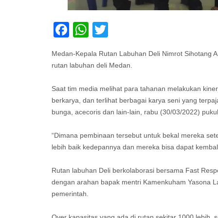
Facebook
WhatsApp
Twitter
Medan-Kepala Rutan Labuhan Deli Nimrot Sihotang A
rutan labuhan deli Medan.
Saat tim media melihat para tahanan melakukan kinerj
berkarya, dan terlihat berbagai karya seni yang terpa
bunga, acecoris dan lain-lain, rabu (30/03/2022) puku
“Dimana pembinaan tersebut untuk bekal mereka setel
lebih baik kedepannya dan mereka bisa dapat kembali
Rutan labuhan Deli berkolaborasi bersama Fast Respo
dengan arahan bapak mentri Kamenkuham Yasona Lao
pemerintah.
Over kapasitas yang ada di rutan sekitar 1000 lebih,