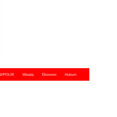
NI/POLRI
Wisata
Ekonomi
Hukum