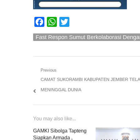
Facebook
WhatsApp
Twitter
Fast Respon Sumut Berkolaborasi Denga
Mas
Navigasi
Previous
Previous
CAMAT SUKORAMBI KABUPATEN JEMBER TEL
pos
post:
MENINGGAL DUNIA
You may also like...
GAMKI Sibolga Tapteng
Siapkan Armada ,