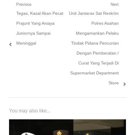
Navigasi
Previous
Next
Previous
Next
Tegas, Kasal Akan Pecat
Unit Jantaras Sat Reskrim
pos
post:
post:
Prajurit Yang Aniaya
Polres Asahan
Juniornya Sampai
Mengamankan Pelaku
Meninggal
Tindak Pidana Pencurian
Dengan Pemberatan /
Curat Yang Terjadi Di
Supermarket Department
Store
You may also like...