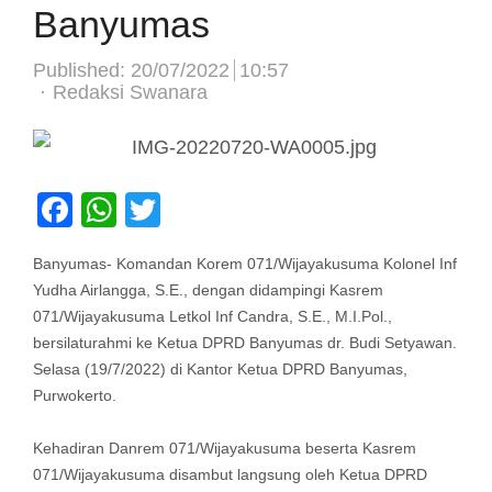
Banyumas
Published:
20/07/2022
10:57
Author
Redaksi Swanara
Facebook
WhatsApp
Twitter
Banyumas- Komandan Korem 071/Wijayakusuma Kolonel Inf
Yudha Airlangga, S.E., dengan didampingi Kasrem
071/Wijayakusuma Letkol Inf Candra, S.E., M.I.Pol.,
bersilaturahmi ke Ketua DPRD Banyumas dr. Budi Setyawan.
Selasa (19/7/2022) di Kantor Ketua DPRD Banyumas,
Purwokerto.
Kehadiran Danrem 071/Wijayakusuma beserta Kasrem
071/Wijayakusuma disambut langsung oleh Ketua DPRD