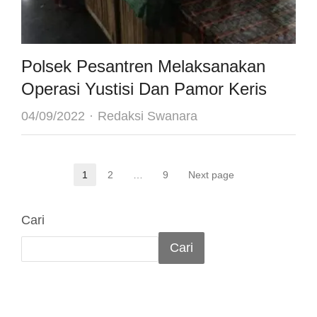
Polsek Pesantren Melaksanakan
Operasi Yustisi Dan Pamor Keris
Author
04/09/2022
Redaksi Swanara
Paginasi
1
2
…
9
Next page
Page
Page
Page
pos
Cari
Cari