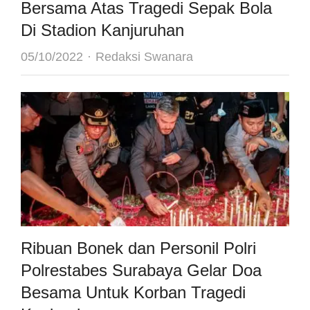
Bersama Atas Tragedi Sepak Bola
Di Stadion Kanjuruhan
Author
05/10/2022
Redaksi Swanara
Ribuan Bonek dan Personil Polri
Polrestabes Surabaya Gelar Doa
Besama Untuk Korban Tragedi