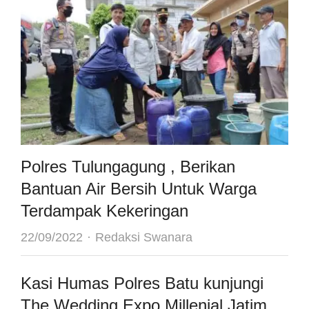
Polres Tulungagung , Berikan
Bantuan Air Bersih Untuk Warga
Terdampak Kekeringan
Author
22/09/2022
Redaksi Swanara
Kasi Humas Polres Batu kunjungi
The Wedding Expo Millenial Jatim