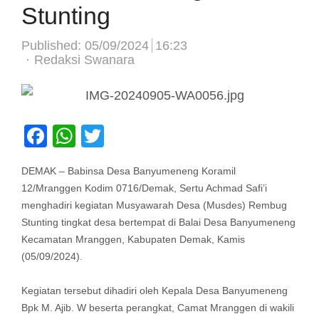
Stunting
Published:
05/09/2024
16:23
Author
Redaksi Swanara
Facebook
WhatsApp
Twitter
DEMAK – Babinsa Desa Banyumeneng Koramil
12/Mranggen Kodim 0716/Demak, Sertu Achmad Safi’i
menghadiri kegiatan Musyawarah Desa (Musdes) Rembug
Stunting tingkat desa bertempat di Balai Desa Banyumeneng
Kecamatan Mranggen, Kabupaten Demak, Kamis
(05/09/2024).
Kegiatan tersebut dihadiri oleh Kepala Desa Banyumeneng
Bpk M. Ajib. W beserta perangkat, Camat Mranggen di wakili