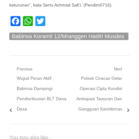
keturunan”, kata Sertu Achmad Safi’i. (Pendim0716).
Facebook
WhatsApp
Twitter
Babinsa Koramil 12/Mranggen Hadiri Musdes
Rembug Stunting
Navigasi
Previous
Next
Previous
Next
Wujud Peran Aktif ,
Polsek Ciracas Gelar
pos
post:
post:
Babinsa Dampingi
Operasi Cipta Kondisi
Pendisribusian BLT Dana
Antisipasi Tawuran Dan
Desa
Gangguan Kamtibmas
You may also like...