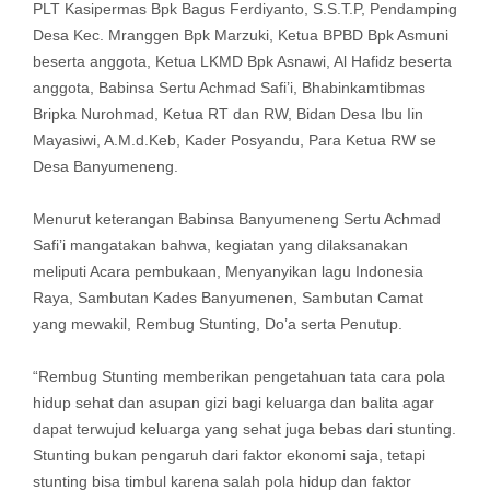
PLT Kasipermas Bpk Bagus Ferdiyanto, S.S.T.P, Pendamping
Desa Kec. Mranggen Bpk Marzuki, Ketua BPBD Bpk Asmuni
beserta anggota, Ketua LKMD Bpk Asnawi, Al Hafidz beserta
anggota, Babinsa Sertu Achmad Safi’i, Bhabinkamtibmas
Bripka Nurohmad, Ketua RT dan RW, Bidan Desa Ibu Iin
Mayasiwi, A.M.d.Keb, Kader Posyandu, Para Ketua RW se
Desa Banyumeneng.
Menurut keterangan Babinsa Banyumeneng Sertu Achmad
Safi’i mangatakan bahwa, kegiatan yang dilaksanakan
meliputi Acara pembukaan, Menyanyikan lagu Indonesia
Raya, Sambutan Kades Banyumenen, Sambutan Camat
yang mewakil, Rembug Stunting, Do’a serta Penutup.
“Rembug Stunting memberikan pengetahuan tata cara pola
hidup sehat dan asupan gizi bagi keluarga dan balita agar
dapat terwujud keluarga yang sehat juga bebas dari stunting.
Stunting bukan pengaruh dari faktor ekonomi saja, tetapi
stunting bisa timbul karena salah pola hidup dan faktor