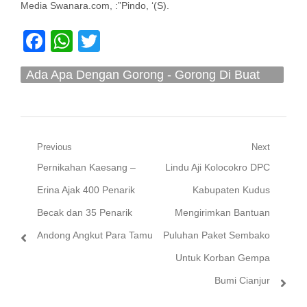
Media Swanara.com, :”Pindo, ‘(S).
Facebook
WhatsApp
Twitter
Ada Apa Dengan Gorong - Gorong Di Buat
Oleh PT Hong Yuan Yang Bermuara Ke Laut
Navigasi
Previous
Next
Previous
Next
Pernikahan Kaesang –
Lindu Aji Kolocokro DPC
pos
post:
post:
Erina Ajak 400 Penarik
Kabupaten Kudus
Becak dan 35 Penarik
Mengirimkan Bantuan
Andong Angkut Para Tamu
Puluhan Paket Sembako
Untuk Korban Gempa
Bumi Cianjur