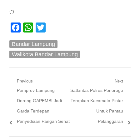
(*)
Facebook
WhatsApp
Twitter
Bandar Lampung
Walikota Bandar Lampung
Navigasi
Previous
Next
Previous
Next
Pemprov Lampung
Satlantas Polres Ponorogo
pos
post:
post:
Dorong GAPEMBI Jadi
Terapkan Kacamata Pintar
Garda Terdepan
Untuk Pantau
Penyediaan Pangan Sehat
Pelanggaran