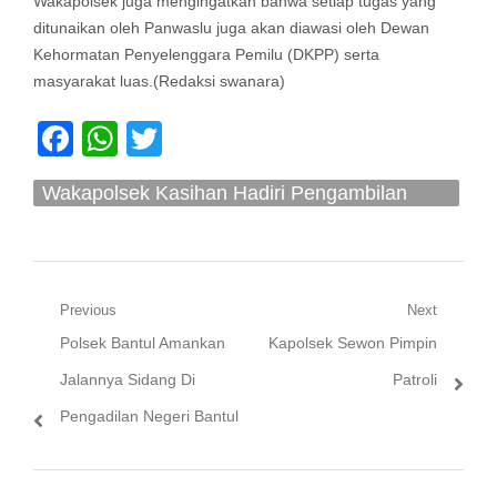
Wakapolsek juga mengingatkan bahwa setiap tugas yang
ditunaikan oleh Panwaslu juga akan diawasi oleh Dewan
Kehormatan Penyelenggara Pemilu (DKPP) serta
masyarakat luas.(Redaksi swanara)
Facebook
WhatsApp
Twitter
Wakapolsek Kasihan Hadiri Pengambilan
Sumpah Dan Pelantikan Panwaslu
Navigasi
Previous
Next
Previous
Next
Polsek Bantul Amankan
Kapolsek Sewon Pimpin
pos
post:
post:
Jalannya Sidang Di
Patroli
Pengadilan Negeri Bantul