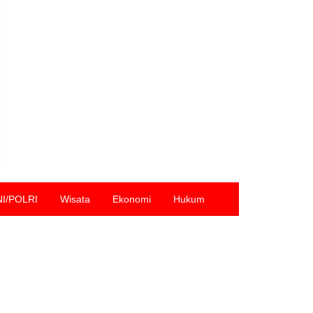
NI/POLRI
Wisata
Ekonomi
Hukum