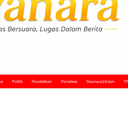
ga
Politik
Pendidikan
Peristiwa
Swanara24Jam
T