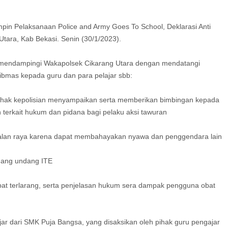
pin Pelaksanaan Police and Army Goes To School, Deklarasi Anti
tara, Kab Bekasi. Senin (30/1/2023).
 mendampingi Wakapolsek Cikarang Utara dengan mendatangi
bmas kepada guru dan para pelajar sbb:
i pihak kepolisian menyampaikan serta memberikan bimbingan kepada
terkait hukum dan pidana bagi pelaku aksi tawuran
 dijalan raya karena dapat membahayakan nyawa dan penggendara lain
ndang undang ITE
t terlarang, serta penjelasan hukum sera dampak pengguna obat
lajar dari SMK Puja Bangsa, yang disaksikan oleh pihak guru pengajar