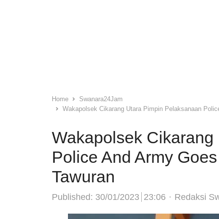
Home
Swanara24Jam
Wakapolsek Cikarang Utara Pimpin Pelaksanaan Police
Wakapolsek Cikarang 
Police And Army Goes 
Tawuran
Author
Published:
30/01/2023
23:06
Redaksi S