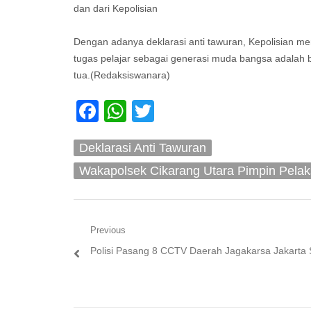
dan dari Kepolisian
Dengan adanya deklarasi anti tawuran, Kepolisian me
tugas pelajar sebagai generasi muda bangsa adalah 
tua.(Redaksiswanara)
Facebook
WhatsApp
Twitter
Deklarasi Anti Tawuran
Wakapolsek Cikarang Utara Pimpin Pela
Navigasi
Previous
Previous
Polisi Pasang 8 CCTV Daerah Jagakarsa Jakarta 
pos
post: