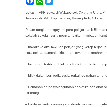
Facebook
WhatsApp
Twitter
Bekasi – AKP Suwardi Wakapolsek Cikarang Utara Pim
Tawuran di SMK Puja Bangsa, Karang Asih, Cikarang U
Dalam rangka mengayomi para pelajar Kanit Binmas
sekolah sekolah serta menyampaikan himbauan kamti
– maraknya aksi tawuran pelajar, yang kerap terjad
para pelajar dampak akibat dari tawuran, pemahaman 
– himbauan tertib berlalulintas tidak kebut kebutan
– bijak dalam bermedia sosial terkait pemahaman u
– Pemahaman penyalahgunaan narkotika dan obat oba
terlarang
– Deklarasi anti tawuran yang diikuti oleh seluruh pe