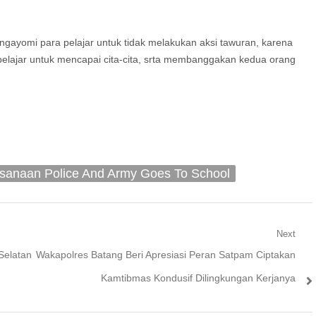
ngayomi para pelajar untuk tidak melakukan aksi tawuran, karena
belajar untuk mencapai cita-cita, srta membanggakan kedua orang
ksanaan Police And Army Goes To School
Next
Next
Selatan
Wakapolres Batang Beri Apresiasi Peran Satpam Ciptakan
post:
Kamtibmas Kondusif Dilingkungan Kerjanya