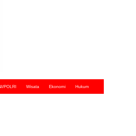
NI/POLRI
Wisata
Ekonomi
Hukum