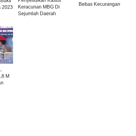
Penyelidikan Kasus
Bukti
Bebas Kecurangan
Keracunan MBG Di
a 2023
Sejumlah Daerah
,
,8 M
an