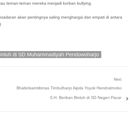
tau teman-teman mereka menjadi korban bullying.
 kesadaran akan pentingnya saling menghargai dan empati di antara
)
Binluh di SD Muhammadiyah Pendowoharjo
Next
Next
Bhabinkamtibmas Timbulharjo Aipda Yoyok Hendratmoko
post:
S.H. Berikan Binluh di SD Negeri Pacar