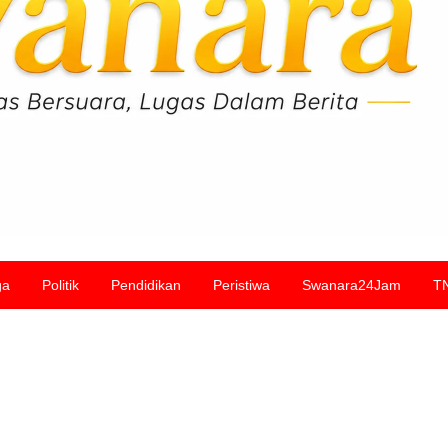
ga
Politik
Pendidikan
Peristiwa
Swanara24Jam
T