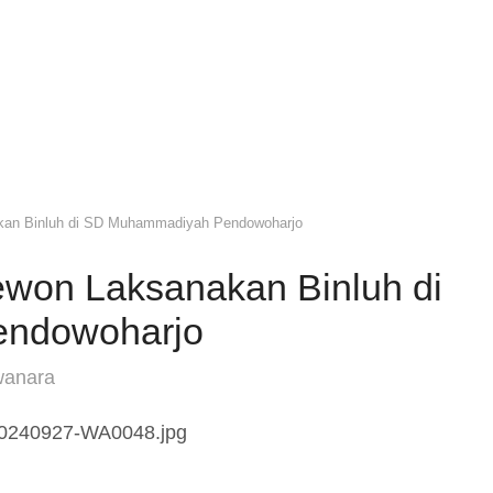
kan Binluh di SD Muhammadiyah Pendowoharjo
ewon Laksanakan Binluh di
ndowoharjo
wanara