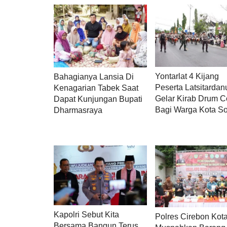
Yontarlat 4 Kijang
Bahagianya Lansia Di
Peserta Latsitardan
Kenagarian Tabek Saat
Gelar Kirab Drum C
Dapat Kunjungan Bupati
Bagi Warga Kota So
Dharmasraya
Kapolri Sebut Kita
Polres Cirebon Kot
Bersama Bangun Terus