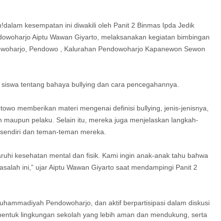
dalam kesempatan ini diwakili oleh Panit 2 Binmas Ipda Jedik
owoharjo Aiptu Wawan Giyarto, melaksanakan kegiatan bimbingan
owoharjo, Pendowo , Kalurahan Pendowoharjo Kapanewon Sewon
n siswa tentang bahaya bullying dan cara pencegahannya.
towo memberikan materi mengenai definisi bullying, jenis-jenisnya,
n maupun pelaku. Selain itu, mereka juga menjelaskan langkah-
i sendiri dan teman-teman mereka.
uhi kesehatan mental dan fisik. Kami ingin anak-anak tahu bahwa
salah ini,” ujar Aiptu Wawan Giyarto saat mendampingi Panit 2
 Muhammadiyah Pendowoharjo, dan aktif berpartisipasi dalam diskusi
bentuk lingkungan sekolah yang lebih aman dan mendukung, serta