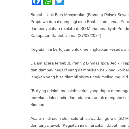
Facebook
WhatsApp
Twitter
Bantul – Unit Bina Masyarakat (Binmas) Polsek Sewon!
Praptowo dan didampingi oleh Bhabinkamtibmas Pend
dan penyuluhan (binluh) di SD Muhammadiyah Pend
Kabupaten Bantul, Jumat (27/09/2024).
Kegiatan ini bertujuan untuk meningkatkan kesadara
Dalam acara tersebut, Panit 2 Binmas Ipda Jedik Prap
dan dampak negatif yang ditimbulkan baik bagi korba
langkah yang bisa diambil siswa untuk melindungi dir
“Bullying adalah masalah serius yang dapat memengar
mereka tidak sendiri dan ada cara untuk mengatasi ma
Binmas.
Acara ini dihadiri oleh seluruh siswa dan guru di SD
dan tanya jawab. Kegiatan ini diharapkan dapat mem