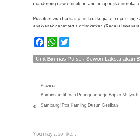
mendorong siswa untuk berani melapor jika mereka a
Polsek Sewon berharap melalui kegiatan seperti ini,
anak-anak dapat terus ditingkatkan.(Redaksi swanara
Facebook
WhatsApp
Twitter
Unit Binmas Polsek Sewon Laksanakan 
Navigasi
Previous
Previous
Bhabinkamtibmas Panggungharjo Bripka Mulyadi
pos
post:
Sambangi Pos Kamling Dusun Gesikan
You may also like...