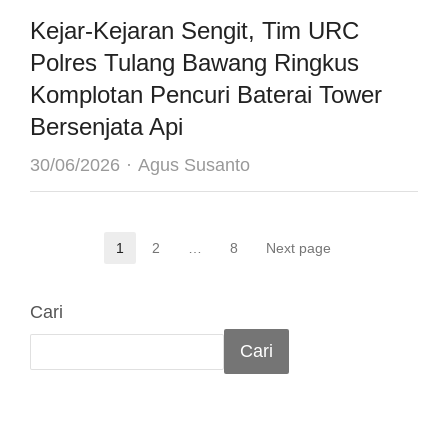
Kejar-Kejaran Sengit, Tim URC
Polres Tulang Bawang Ringkus
Komplotan Pencuri Baterai Tower
Bersenjata Api
Author
30/06/2026
Agus Susanto
Paginasi
1
2
…
8
Next page
Page
Page
Page
pos
Cari
Cari