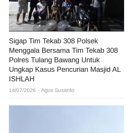
Sigap Tim Tekab 308 Polsek
Menggala Bersama Tim Tekab 308
Polres Tulang Bawang Untuk
Ungkap Kasus Pencurian Masjid AL
ISHLAH
Author
14/07/2026
Agus Susanto