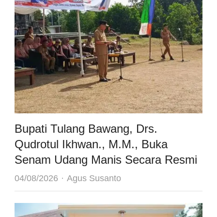
Bupati Tulang Bawang, Drs.
Qudrotul Ikhwan., M.M., Buka
Senam Udang Manis Secara Resmi
Author
04/08/2026
Agus Susanto