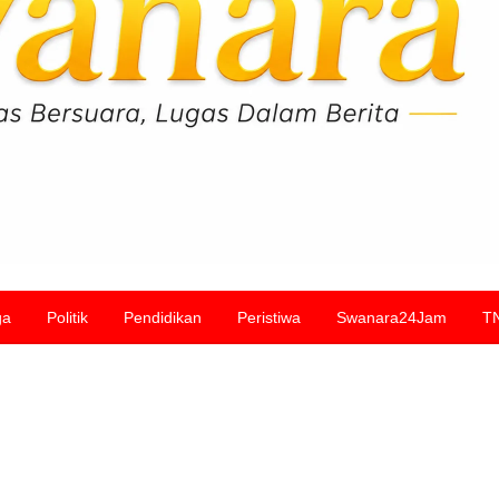
ga
Politik
Pendidikan
Peristiwa
Swanara24Jam
T