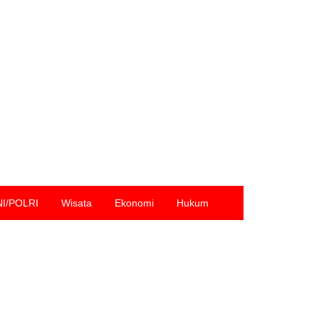
NI/POLRI
Wisata
Ekonomi
Hukum