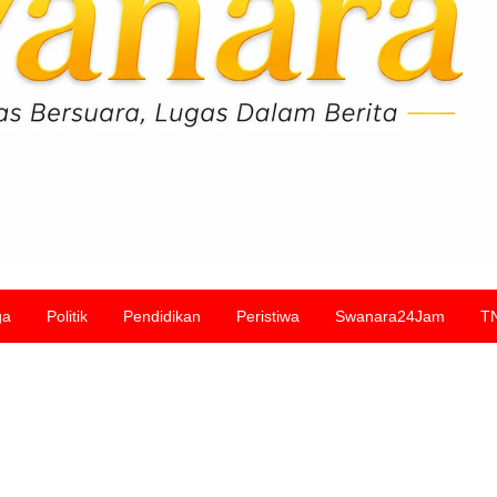
ga
Politik
Pendidikan
Peristiwa
Swanara24Jam
T