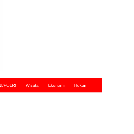
NI/POLRI
Wisata
Ekonomi
Hukum