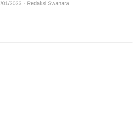
Author
/01/2023
Redaksi Swanara