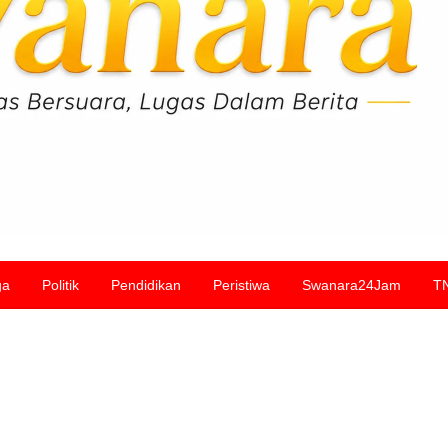
ga
Politik
Pendidikan
Peristiwa
Swanara24Jam
T