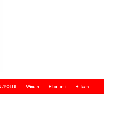
NI/POLRI
Wisata
Ekonomi
Hukum