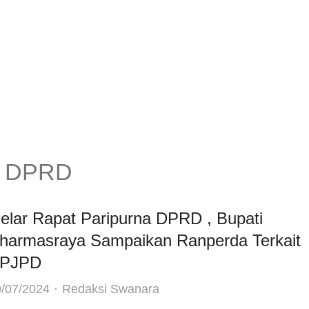
na DPRD
elar Rapat Paripurna DPRD , Bupati
harmasraya Sampaikan Ranperda Terkait
PJPD
Author
/07/2024
Redaksi Swanara