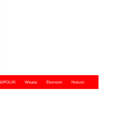
NI/POLRI
Wisata
Ekonomi
Hukum