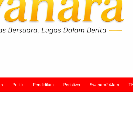
ga
Politik
Pendidikan
Peristiwa
Swanara24Jam
T