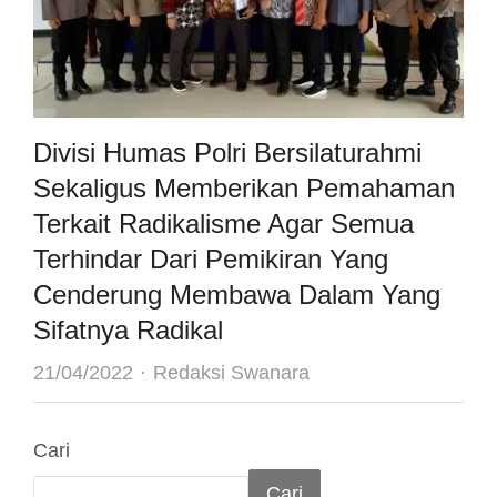
Divisi Humas Polri Bersilaturahmi
Sekaligus Memberikan Pemahaman
Terkait Radikalisme Agar Semua
Terhindar Dari Pemikiran Yang
Cenderung Membawa Dalam Yang
Sifatnya Radikal
Author
21/04/2022
Redaksi Swanara
Cari
Cari