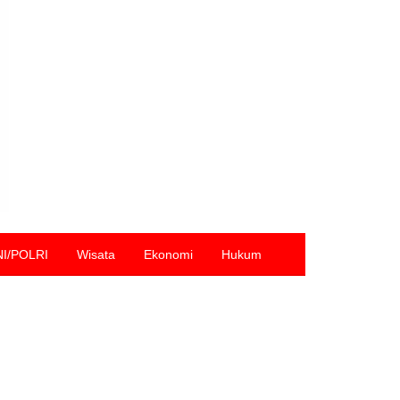
NI/POLRI
Wisata
Ekonomi
Hukum