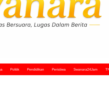
ga
Politik
Pendidikan
Peristiwa
Swanara24Jam
T