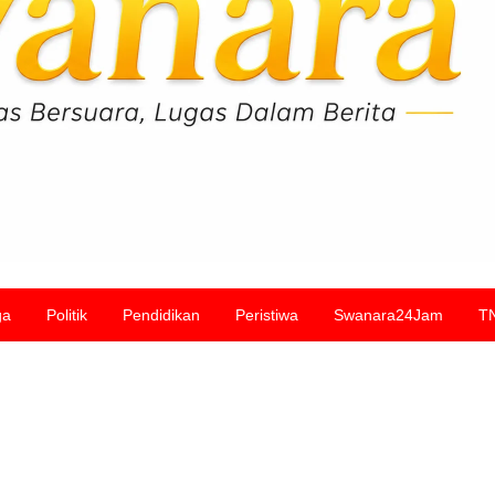
ga
Politik
Pendidikan
Peristiwa
Swanara24Jam
T