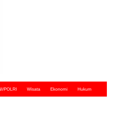
NI/POLRI
Wisata
Ekonomi
Hukum