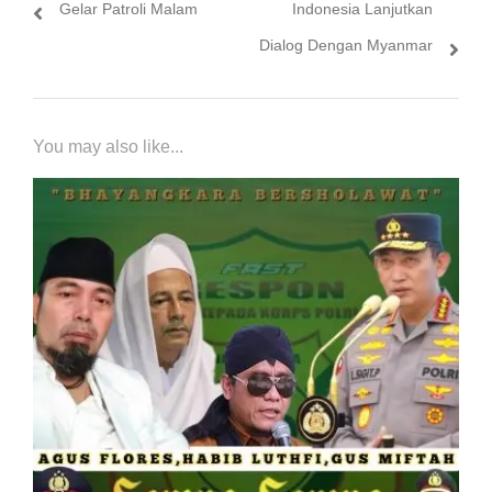
post:
post:
Gelar Patroli Malam
Indonesia Lanjutkan
Dialog Dengan Myanmar
You may also like...