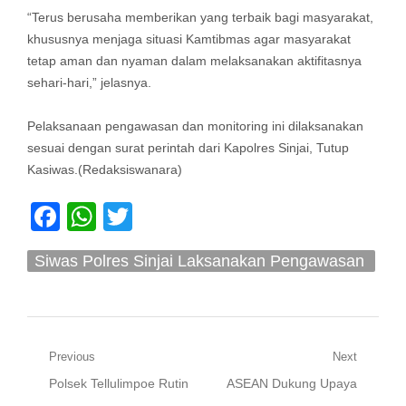
“Terus berusaha memberikan yang terbaik bagi masyarakat,
khususnya menjaga situasi Kamtibmas agar masyarakat
tetap aman dan nyaman dalam melaksanakan aktifitasnya
sehari-hari,” jelasnya.
Pelaksanaan pengawasan dan monitoring ini dilaksanakan
sesuai dengan surat perintah dari Kapolres Sinjai, Tutup
Kasiwas.(Redaksiswanara)
Facebook
WhatsApp
Twitter
Siwas Polres Sinjai Laksanakan Pengawasan
Serta Monitoring Polsek Jajaran
Navigasi
Previous
Next
Previous
Next
Polsek Tellulimpoe Rutin
ASEAN Dukung Upaya
pos