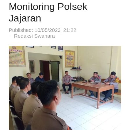
Monitoring Polsek
Jajaran
Published:
10/05/2023
21:22
Author
Redaksi Swanara