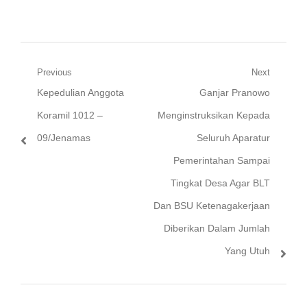
POLRES METRO JAKARTA UTARA
Navigasi
Previous
Next
Previous
Next
Kepedulian Anggota
Ganjar Pranowo
pos
post:
post:
Koramil 1012 –
Menginstruksikan Kepada
09/Jenamas
Seluruh Aparatur
Pemerintahan Sampai
Tingkat Desa Agar BLT
Dan BSU Ketenagakerjaan
Diberikan Dalam Jumlah
Yang Utuh