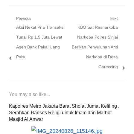
Navigasi
Previous
Next
Previous
Next
Aksi Nekat Pria Transaksi
KBO Sat Resnarkoba
pos
post:
post:
Tunai Rp 1,5 Juta Lewat
Narkoba Polres Sinjai
Agen Bank Pakai Uang
Berikan Penyuluhan Anti
Palsu
Narkoba di Desa
Gareccing
You may also like...
Kapolres Metro Jakarta Barat Sholat Jumat Keliling ,
Serahkan Bansos Religi untuk Imam dan Marbot
Masjid Al Anwar