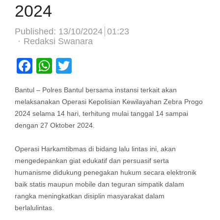
2024
Published:
13/10/2024
01:23
Author
Redaksi Swanara
Facebook
WhatsApp
Twitter
Bantul – Polres Bantul bersama instansi terkait akan
melaksanakan Operasi Kepolisian Kewilayahan Zebra Progo
2024 selama 14 hari, terhitung mulai tanggal 14 sampai
dengan 27 Oktober 2024.
Operasi Harkamtibmas di bidang lalu lintas ini, akan
mengedepankan giat edukatif dan persuasif serta
humanisme didukung penegakan hukum secara elektronik
baik statis maupun mobile dan teguran simpatik dalam
rangka meningkatkan disiplin masyarakat dalam
berlalulintas.