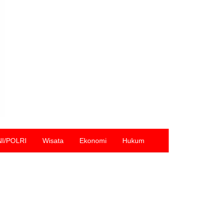
NI/POLRI
Wisata
Ekonomi
Hukum