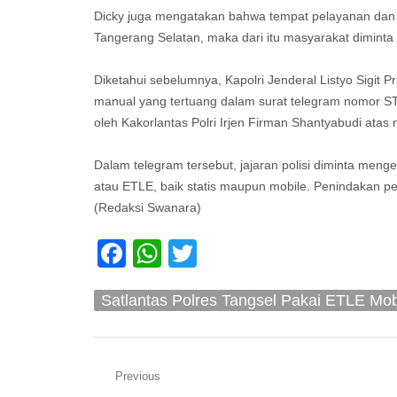
Dicky juga mengatakan bahwa tempat pelayanan dan p
Tangerang Selatan, maka dari itu masyarakat diminta 
Diketahui sebelumnya, Kapolri Jenderal Listyo Sigit 
manual yang tertuang dalam surat telegram nomor ST
oleh Kakorlantas Polri Irjen Firman Shantyabudi atas 
Dalam telegram tersebut, jajaran polisi diminta men
atau ETLE, baik statis maupun mobile. Penindakan pel
(Redaksi Swanara)
Facebook
WhatsApp
Twitter
Satlantas Polres Tangsel Pakai ETLE Mobi
Navigasi
Previous