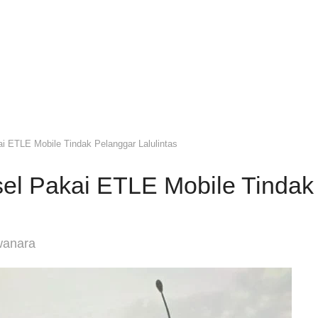
ai ETLE Mobile Tindak Pelanggar Lalulintas
sel Pakai ETLE Mobile Tindak
wanara