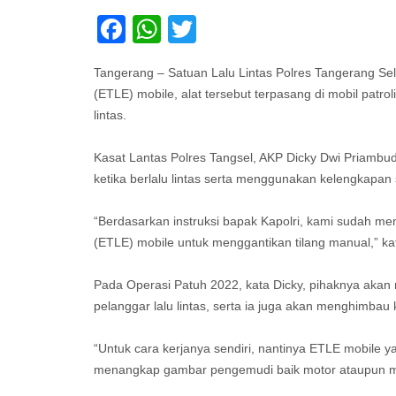
Facebook
WhatsApp
Twitter
Tangerang – Satuan Lalu Lintas Polres Tangerang Sel
(ETLE) mobile, alat tersebut terpasang di mobil patr
lintas.
Kasat Lantas Polres Tangsel, AKP Dicky Dwi Priambud
ketika berlalu lintas serta menggunakan kelengkapan
“Berdasarkan instruksi bapak Kapolri, kami sudah mem
(ETLE) mobile untuk menggantikan tilang manual,” kat
Pada Operasi Patuh 2022, kata Dicky, pihaknya aka
pelanggar lalu lintas, serta ia juga akan menghimbau k
“Untuk cara kerjanya sendiri, nantinya ETLE mobile ya
menangkap gambar pengemudi baik motor ataupun mobi