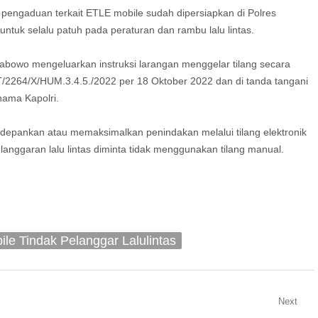
engaduan terkait ETLE mobile sudah dipersiapkan di Polres
untuk selalu patuh pada peraturan dan rambu lalu lintas.
Prabowo mengeluarkan instruksi larangan menggelar tilang secara
/2264/X/HUM.3.4.5./2022 per 18 Oktober 2022 dan di tanda tangani
nama Kapolri.
gedepankan atau memaksimalkan penindakan melalui tilang elektronik
anggaran lalu lintas diminta tidak menggunakan tilang manual.
le Tindak Pelanggar Lalulintas
Next