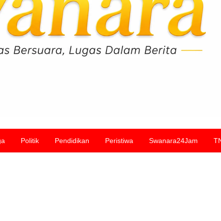
ga
Politik
Pendidikan
Peristiwa
Swanara24Jam
T