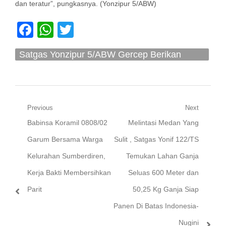
dan teratur”, pungkasnya. (Yonzipur 5/ABW)
Facebook
WhatsApp
Twitter
Satgas Yonzipur 5/ABW Gercep Berikan
Penanganan dan Tepat Sasaran
Navigasi
Previous
Next
Previous
Next
Babinsa Koramil 0808/02
Melintasi Medan Yang
pos
post:
post:
Garum Bersama Warga
Sulit , Satgas Yonif 122/TS
Kelurahan Sumberdiren,
Temukan Lahan Ganja
Kerja Bakti Membersihkan
Seluas 600 Meter dan
Parit
50,25 Kg Ganja Siap
Panen Di Batas Indonesia-
Nugini