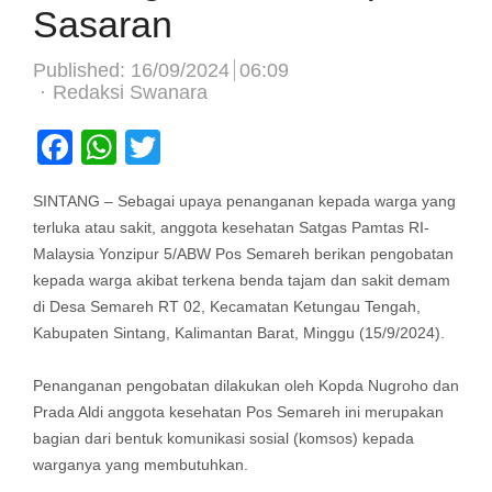
Sasaran
Published:
16/09/2024
06:09
Author
Redaksi Swanara
Facebook
WhatsApp
Twitter
SINTANG – Sebagai upaya penanganan kepada warga yang
terluka atau sakit, anggota kesehatan Satgas Pamtas RI-
Malaysia Yonzipur 5/ABW Pos Semareh berikan pengobatan
kepada warga akibat terkena benda tajam dan sakit demam
di Desa Semareh RT 02, Kecamatan Ketungau Tengah,
Kabupaten Sintang, Kalimantan Barat, Minggu (15/9/2024).
Penanganan pengobatan dilakukan oleh Kopda Nugroho dan
Prada Aldi anggota kesehatan Pos Semareh ini merupakan
bagian dari bentuk komunikasi sosial (komsos) kepada
warganya yang membutuhkan.