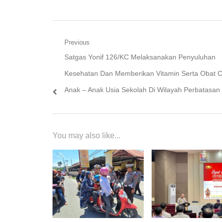
Perbatasan
Navigasi
Previous
Previous
Satgas Yonif 126/KC Melaksanakan Penyuluhan
pos
post:
Kesehatan Dan Memberikan Vitamin Serta Obat C
Anak – Anak Usia Sekolah Di Wilayah Perbatasa
You may also like...