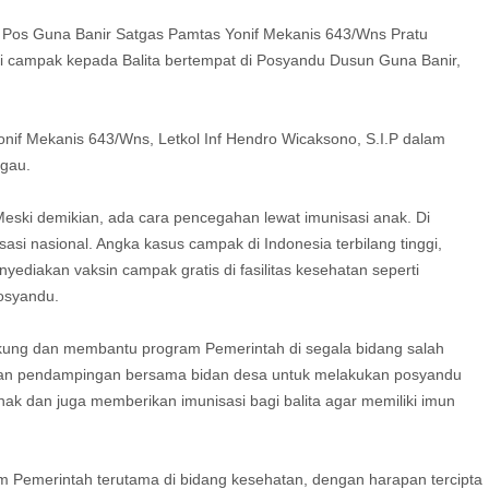
an Pos Guna Banir Satgas Pamtas Yonif Mekanis 643/Wns Pratu
i campak kepada Balita bertempat di Posyandu Dusun Guna Banir,
nif Mekanis 643/Wns, Letkol Inf Hendro Wicaksono, S.I.P dalam
ggau.
ski demikian, ada cara pencegahan lewat imunisasi anak. Di
si nasional. Angka kasus campak di Indonesia terbilang tinggi,
diakan vaksin campak gratis di fasilitas kesehatan seperti
osyandu.
kung dan membantu program Pemerintah di segala bidang salah
kan pendampingan bersama bidan desa untuk melakukan posyandu
ak dan juga memberikan imunisasi bagi balita agar memiliki imun
 Pemerintah terutama di bidang kesehatan, dengan harapan tercipta