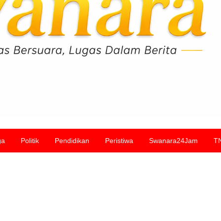
ga
Politik
Pendidikan
Peristiwa
Swanara24Jam
T