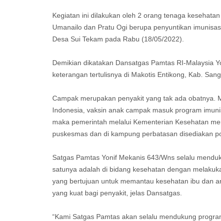
Kegiatan ini dilakukan oleh 2 orang tenaga kesehat
Umanailo dan Pratu Ogi berupa penyuntikan imunisas
Desa Sui Tekam pada Rabu (18/05/2022).
Demikian dikatakan Dansatgas Pamtas RI-Malaysia Yo
keterangan tertulisnya di Makotis Entikong, Kab. San
Campak merupakan penyakit yang tak ada obatnya. Me
Indonesia, vaksin anak campak masuk program imunisa
maka pemerintah melalui Kementerian Kesehatan menye
puskesmas dan di kampung perbatasan disediakan p
Satgas Pamtas Yonif Mekanis 643/Wns selalu mendu
satunya adalah di bidang kesehatan dengan melaku
yang bertujuan untuk memantau kesehatan ibu dan an
yang kuat bagi penyakit, jelas Dansatgas.
“Kami Satgas Pamtas akan selalu mendukung program