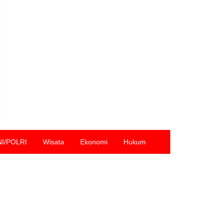
NI/POLRI
Wisata
Ekonomi
Hukum