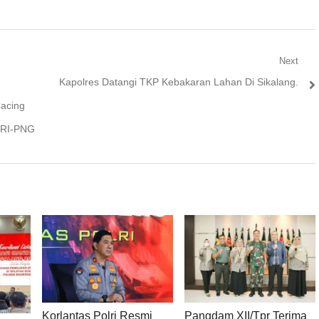
Next
Next
Kapolres Datangi TKP Kebakaran Lahan Di Sikalang.
post:
acing
n RI-PNG
Korlantas Polri Resmi
Pangdam XII/Tpr Terima