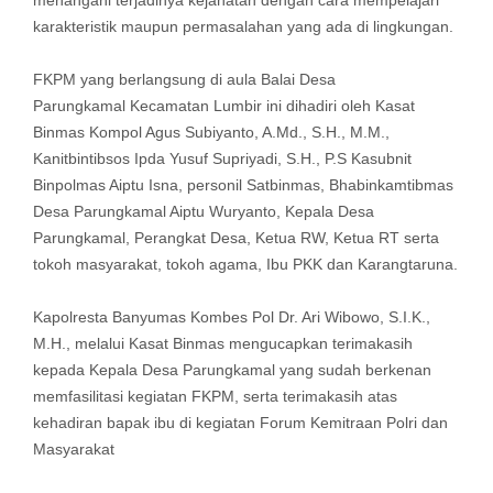
menangani terjadinya kejahatan dengan cara mempelajari
karakteristik maupun permasalahan yang ada di lingkungan.
FKPM yang berlangsung di aula Balai Desa
Parungkamal Kecamatan Lumbir ini dihadiri oleh Kasat
Binmas Kompol Agus Subiyanto, A.Md., S.H., M.M.,
Kanitbintibsos Ipda Yusuf Supriyadi, S.H., P.S Kasubnit
Binpolmas Aiptu Isna, personil Satbinmas, Bhabinkamtibmas
Desa Parungkamal Aiptu Wuryanto, Kepala Desa
Parungkamal, Perangkat Desa, Ketua RW, Ketua RT serta
tokoh masyarakat, tokoh agama, Ibu PKK dan Karangtaruna.
Kapolresta Banyumas Kombes Pol Dr. Ari Wibowo, S.I.K.,
M.H., melalui Kasat Binmas mengucapkan terimakasih
kepada Kepala Desa Parungkamal yang sudah berkenan
memfasilitasi kegiatan FKPM, serta terimakasih atas
kehadiran bapak ibu di kegiatan Forum Kemitraan Polri dan
Masyarakat