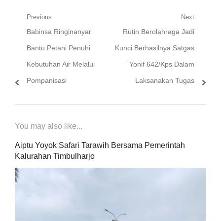
Navigasi
Previous
Next
Previous
Next
Babinsa Ringinanyar
Rutin Berolahraga Jadi
pos
post:
post:
Bantu Petani Penuhi
Kunci Berhasilnya Satgas
Kebutuhan Air Melalui
Yonif 642/Kps Dalam
Pompanisasi
Laksanakan Tugas
You may also like...
Aiptu Yoyok Safari Tarawih Bersama Pemerintah
Kalurahan Timbulharjo