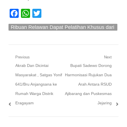
Facebook
WhatsApp
Twitter
Ribuan Relawan Dapat Pelatihan Khusus dari
Ahli Gizi Dan BPOM
Navigasi
Previous
Next
Previous
Next
Akrab Dan Dicintai
Bupati Sadewo Dorong
pos
post:
post:
Masyarakat , Satgas Yonif
Harmonisasi Rujukan Dua
641/Bru Anjangsana ke
Arah Antara RSUD
Rumah Warga Distrik
Ajibarang dan Puskesmas
Eragayam
Jejaring