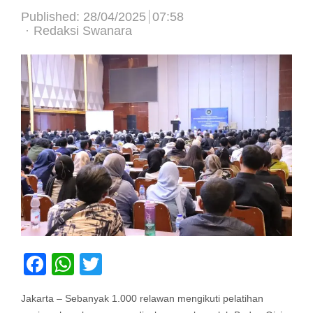
Published:
28/04/2025
07:58
Author
Redaksi Swanara
Facebook
WhatsApp
Twitter
Jakarta – Sebanyak 1.000 relawan mengikuti pelatihan