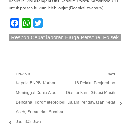
Kasus ini kini ditangani Unit Reskrim Polsek Samarinda Ulu
untuk proses hukum lebih lanjut.(Redaksi swanara)
Facebook
WhatsApp
Twitter
Respon Cepat laporan Earga Personel Polsek
Samarinda Ulu Amankan Pelaku
Penganiayaan Di Jalan Pengeran Suryanata
Navigasi
Previous
Next
Previous
Next
Kepala BNPB: Korban
16 Pelaku Penjarahan
pos
post:
post:
Meninggal Dunia Atas
Diamankan , Situasi Masih
Bencana Hidrometeorologi
Dalam Pengawasan Ketat
Aceh, Sumut dan Sumbar
Jadi 303 Jiwa