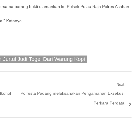
bersama barang bukti diamankan ke Polsek Pulau Raja Polres Asahan.
a,” Katanya.
 Jurtul Judi Togel Dari Warung Kopi
Next
Next
lkohol
Polresta Padang melaksanakan Pengamanan Eksekusi
post:
Perkara Perdata