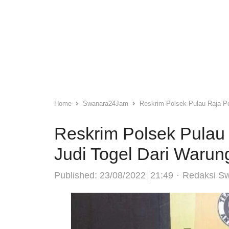
Home
Swanara24Jam
Reskrim Polsek Pulau Raja Po
Reskrim Polsek Pulau 
Judi Togel Dari Warun
Author
Published:
23/08/2022
21:49
Redaksi S