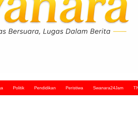
ga
Politik
Pendidikan
Peristiwa
Swanara24Jam
T