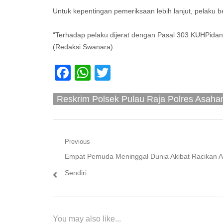
Untuk kepentingan pemeriksaan lebih lanjut, pelaku 
“Terhadap pelaku dijerat dengan Pasal 303 KUHPidan
(Redaksi Swanara)
Facebook
WhatsApp
Twitter
Reskrim Polsek Pulau Raja Polres Asahan
Navigasi
Previous
Previous
Empat Pemuda Meninggal Dunia Akibat Racikan A
pos
post:
Sendiri
You may also like...