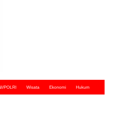
NI/POLRI
Wisata
Ekonomi
Hukum