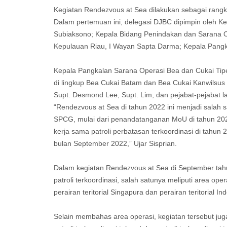
Kegiatan Rendezvous at Sea dilakukan sebagai rangka
Dalam pertemuan ini, delegasi DJBC dipimpin oleh K
Subiaksono; Kepala Bidang Penindakan dan Sarana O
Kepulauan Riau, I Wayan Sapta Darma; Kepala Pangk
Kepala Pangkalan Sarana Operasi Bea dan Cukai Tipe 
di lingkup Bea Cukai Batam dan Bea Cukai Kanwilsus K
Supt. Desmond Lee, Supt. Lim, dan pejabat-pejabat la
“Rendezvous at Sea di tahun 2022 ini menjadi salah
SPCG, mulai dari penandatanganan MoU di tahun 20
kerja sama patroli perbatasan terkoordinasi di tahu
bulan September 2022,” Ujar Sisprian.
Dalam kegiatan Rendezvous at Sea di September t
patroli terkoordinasi, salah satunya meliputi area ope
perairan teritorial Singapura dan perairan teritorial In
Selain membahas area operasi, kegiatan tersebut jug