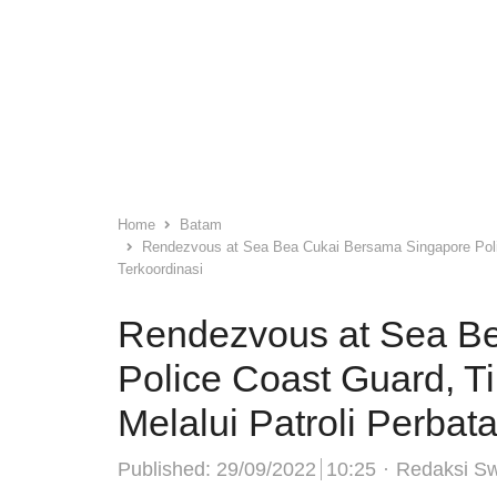
Home
Batam
Rendezvous at Sea Bea Cukai Bersama Singapore Poli
Terkoordinasi
Rendezvous at Sea B
Police Coast Guard, 
Melalui Patroli Perbat
Author
Published:
29/09/2022
10:25
Redaksi S