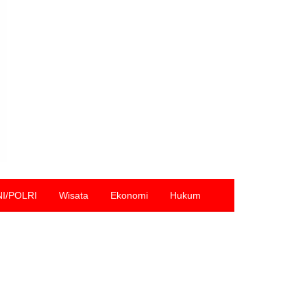
NI/POLRI
Wisata
Ekonomi
Hukum