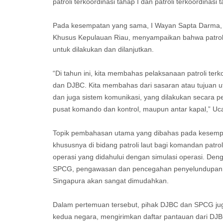
patroli terkoordinasi tahap I dan patroli terkoordinasi t
Pada kesempatan yang sama, I Wayan Sapta Darma, 
Khusus Kepulauan Riau, menyampaikan bahwa patroli 
untuk dilakukan dan dilanjutkan.
“Di tahun ini, kita membahas pelaksanaan patroli ter
dan DJBC. Kita membahas dari sasaran atau tujuan uta
dan juga sistem komunikasi, yang dilakukan secara pe
pusat komando dan kontrol, maupun antar kapal,” U
Topik pembahasan utama yang dibahas pada kesempa
khususnya di bidang patroli laut bagi komandan patr
operasi yang didahului dengan simulasi operasi. Den
SPCG, pengawasan dan pencegahan penyelundupan di 
Singapura akan sangat dimudahkan.
Dalam pertemuan tersebut, pihak DJBC dan SPCG juga 
kedua negara, mengirimkan daftar pantauan dari DJBC 