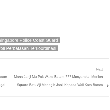
ingapore Police Coast Guard
oli Perbatasan Terkoordinasi
Next
Next
Batam
Mana Janji Mu Pak Wako Batam,??? Masyarakat Merlion
post:
egal
Square Batu Aji Menagih Janji Kepada Wali Kota Batam