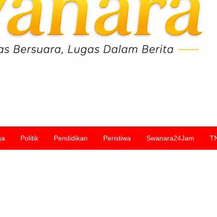
ga
Politik
Pendidikan
Peristiwa
Swanara24Jam
T