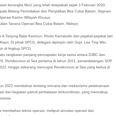
ian kerangka MoU yang telah disepakati sejak 3 Februari 2020.
epala Bidang Penindakan dan Penyidikan Bea Cukai Batam, Sisprian
perasi Kantor Wilayah Khusus
alan Sarana Operasi Bea Cukai Batam, Waloyo;
A Tanjung Balai Karimun, Kholis Kamaludin dan pejabat-pejabat lain
epri. Di pihak SPCG, delegasi dipimpin oleh Supt. Lee Ting Wei,
in di lingkup SPCG.
 satu rangkaian panjang pencapaian kerja sama antara DJBC dan
20, Rendezvous at Sea pertama di tahun 2021, penandatangan SOP
n 2022, hingga sekarang mencapai Rendezvous at Sea yang kedua di
ahun 2022 membahas tentang rencana dan mekanisme pelaksanaan
rasi dari kegiatan patroli perbatasan terkoordinasi, yang mencakup
donesia.
a membahas teknis operasi, meliputi simulasi operasi dan