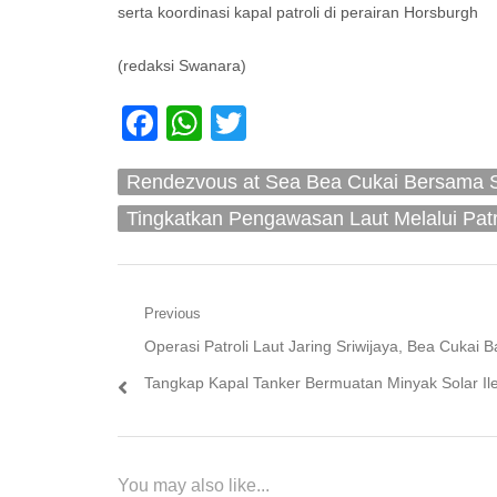
serta koordinasi kapal patroli di perairan Horsburgh
(redaksi Swanara)
Facebook
WhatsApp
Twitter
Rendezvous at Sea Bea Cukai Bersama S
Tingkatkan Pengawasan Laut Melalui Patr
Navigasi
Previous
Previous
Operasi Patroli Laut Jaring Sriwijaya, Bea Cukai 
pos
post:
Tangkap Kapal Tanker Bermuatan Minyak Solar Il
You may also like...