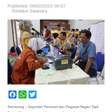
Published:
09/02/2023
00:07
Author
Redaksi Swanara
Facebook
WhatsApp
Twitter
Semarang – Sejumlah Personel dan Pegawai Negeri Sipil