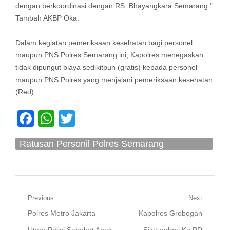
dengan berkoordinasi dengan RS. Bhayangkara Semarang.”
Tambah AKBP Oka.
Dalam kegiatan pemeriksaan kesehatan bagi personel
maupun PNS Polres Semarang ini, Kapolres menegaskan
tidak dipungut biaya sedikitpun (gratis) kepada personel
maupun PNS Polres yang menjalani pemeriksaan kesehatan.
(Red)
Facebook
WhatsApp
Twitter
Ratusan Personil Polres Semarang
Laksanakan Pemeriksaan Kesehatan
Navigasi
Previous
Next
Previous
Next
Polres Metro Jakarta
Kapolres Grobogan
pos
post:
post:
Utara Polisi Sahabat Anak
Silaturahmi Ke PD