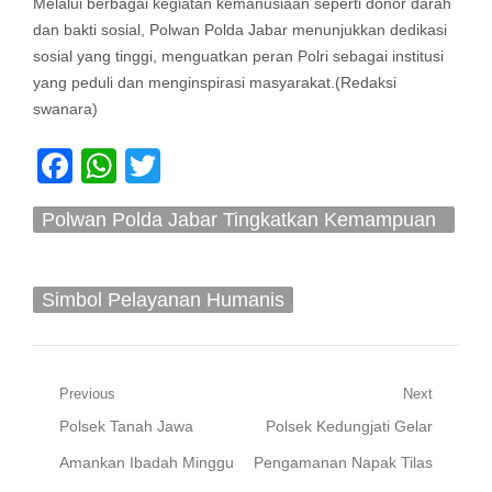
Melalui berbagai kegiatan kemanusiaan seperti donor darah
dan bakti sosial, Polwan Polda Jabar menunjukkan dedikasi
sosial yang tinggi, menguatkan peran Polri sebagai institusi
yang peduli dan menginspirasi masyarakat.(Redaksi
swanara)
Facebook
WhatsApp
Twitter
Polwan Polda Jabar Tingkatkan Kemampuan
Lewat Pendidikan Dan Pelatihan: Pilar
Kekuatan
Simbol Pelayanan Humanis
Navigasi
Previous
Next
Previous
Next
Polsek Tanah Jawa
Polsek Kedungjati Gelar
pos
post:
post:
Amankan Ibadah Minggu
Pengamanan Napak Tilas