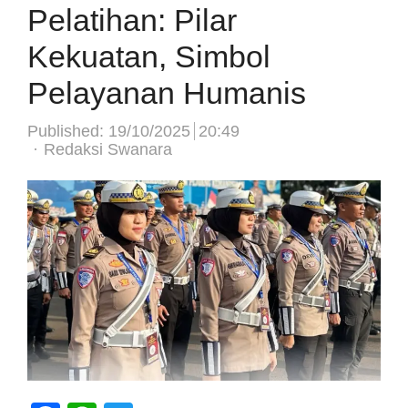
Pelatihan: Pilar
Kekuatan, Simbol
Pelayanan Humanis
Published:
19/10/2025
20:49
Author
Redaksi Swanara