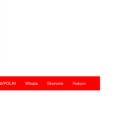
NI/POLRI
Wisata
Ekonomi
Hukum