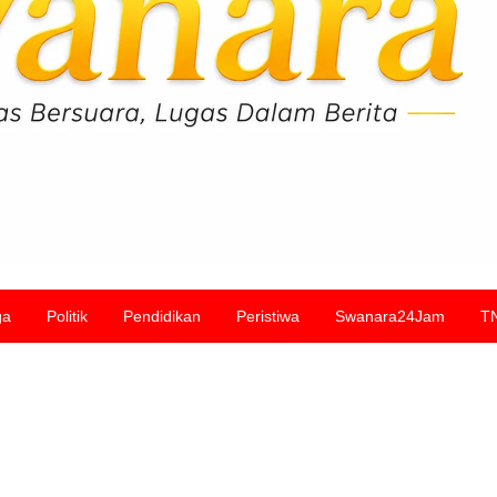
ga
Politik
Pendidikan
Peristiwa
Swanara24Jam
T