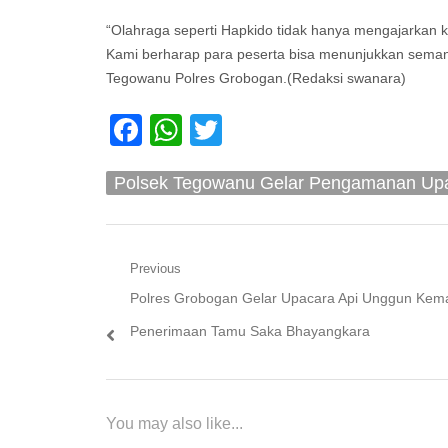
“Olahraga seperti Hapkido tidak hanya mengajarkan kete
Kami berharap para peserta bisa menunjukkan semang
Tegowanu Polres Grobogan.(Redaksi swanara)
Facebook
WhatsApp
Twitter
Polsek Tegowanu Gelar Pengamanan Up
Navigasi
Previous
Previous
Polres Grobogan Gelar Upacara Api Unggun Kema
pos
post:
Penerimaan Tamu Saka Bhayangkara
You may also like...