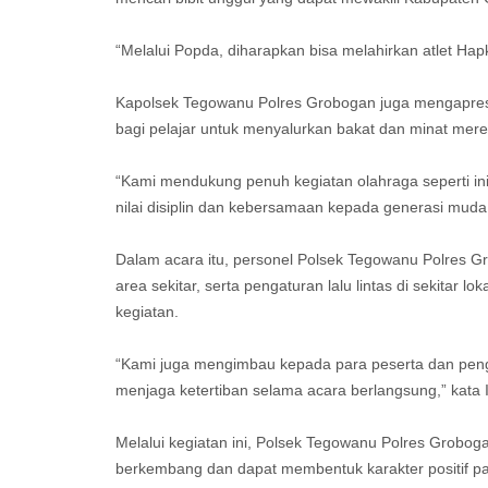
“Melalui Popda, diharapkan bisa melahirkan atlet Hapk
Kapolsek Tegowanu Polres Grobogan juga mengapres
bagi pelajar untuk menyalurkan bakat dan minat mere
“Kami mendukung penuh kegiatan olahraga seperti ini
nilai disiplin dan kebersamaan kepada generasi mud
Dalam acara itu, personel Polsek Tegowanu Polres G
area sekitar, serta pengaturan lalu lintas di sekita
kegiatan.
“Kami juga mengimbau kepada para peserta dan peng
menjaga ketertiban selama acara berlangsung,” kata I
Melalui kegiatan ini, Polsek Tegowanu Polres Grobo
berkembang dan dapat membentuk karakter positif pa