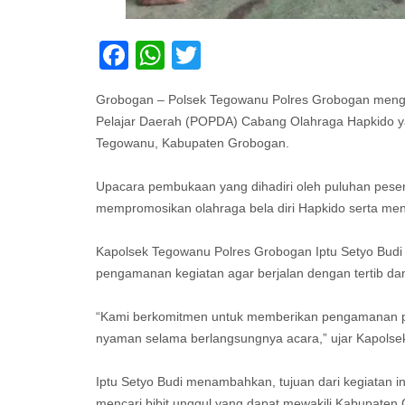
Facebook
WhatsApp
Twitter
Grobogan – Polsek Tegowanu Polres Grobogan men
Pelajar Daerah (POPDA) Cabang Olahraga Hapkido y
Tegowanu, Kabupaten Grobogan.
Upacara pembukaan yang dihadiri oleh puluhan pesert
mempromosikan olahraga bela diri Hapkido serta mencari
Kapolsek Tegowanu Polres Grobogan Iptu Setyo Budi
pengamanan kegiatan agar berjalan dengan tertib d
“Kami berkomitmen untuk memberikan pengamanan pe
nyaman selama berlangsungnya acara,” ujar Kapols
Iptu Setyo Budi menambahkan, tujuan dari kegiatan ini
mencari bibit unggul yang dapat mewakili Kabupaten 