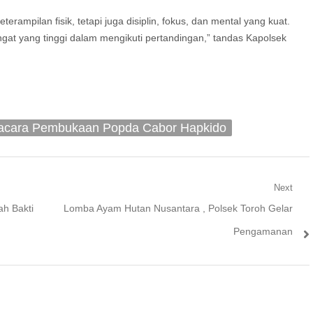
rampilan fisik, tetapi juga disiplin, fokus, dan mental yang kuat.
at yang tinggi dalam mengikuti pertandingan,” tandas Kapolsek
acara Pembukaan Popda Cabor Hapkido
Next
Next
h Bakti
Lomba Ayam Hutan Nusantara , Polsek Toroh Gelar
post:
Pengamanan