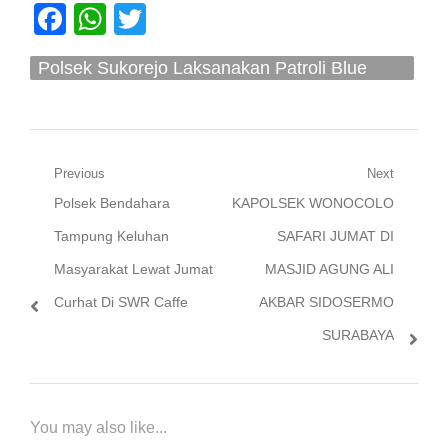
Facebook
WhatsApp
Twitter
Polsek Sukorejo Laksanakan Patroli Blue
Light
Navigasi
Previous
Next
Previous
Next
Polsek Bendahara
KAPOLSEK WONOCOLO
pos
post:
post:
Tampung Keluhan
SAFARI JUMAT DI
Masyarakat Lewat Jumat
MASJID AGUNG ALI
Curhat Di SWR Caffe
AKBAR SIDOSERMO
SURABAYA
You may also like...