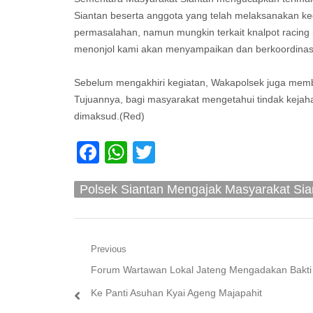
Siantan beserta anggota yang telah melaksanakan kegia
permasalahan, namun mungkin terkait knalpot racing
menonjol kami akan menyampaikan dan berkoordinas
Sebelum mengakhiri kegiatan, Wakapolsek juga memb
Tujuannya, bagi masyarakat mengetahui tindak kej
dimaksud.(Red)
Facebook
WhatsApp
Twitter
Polsek Siantan Mengajak Masyarakat Sia
Navigasi
Previous
Previous
Forum Wartawan Lokal Jateng Mengadakan Bakti 
pos
post:
Ke Panti Asuhan Kyai Ageng Majapahit