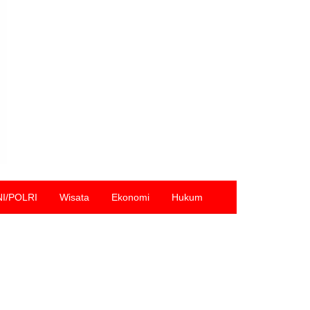
NI/POLRI
Wisata
Ekonomi
Hukum