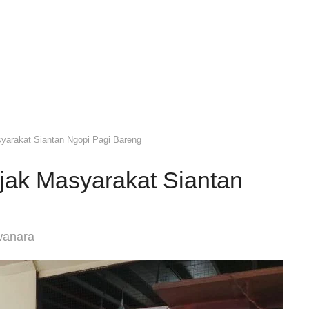
yarakat Siantan Ngopi Pagi Bareng
jak Masyarakat Siantan
wanara