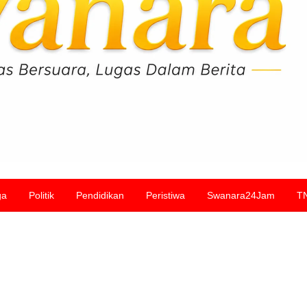
ga
Politik
Pendidikan
Peristiwa
Swanara24Jam
T