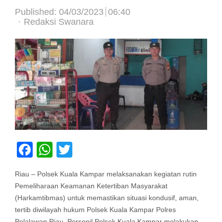
Published:
04/03/2023
06:40
Author
Redaksi Swanara
Facebook
WhatsApp
Twitter
Riau – Polsek Kuala Kampar melaksanakan kegiatan rutin
Pemeliharaan Keamanan Ketertiban Masyarakat
(Harkamtibmas) untuk memastikan situasi kondusif, aman,
tertib diwilayah hukum Polsek Kuala Kampar Polres
Pelalawan Riau. Personil Polsek Kuala Kampar melakukan