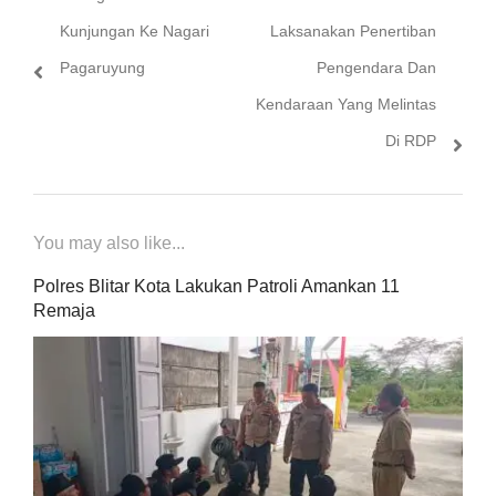
pos
post:
post:
Kunjungan Ke Nagari
Laksanakan Penertiban
Pagaruyung
Pengendara Dan
Kendaraan Yang Melintas
Di RDP
You may also like...
Polres Blitar Kota Lakukan Patroli Amankan 11
Remaja