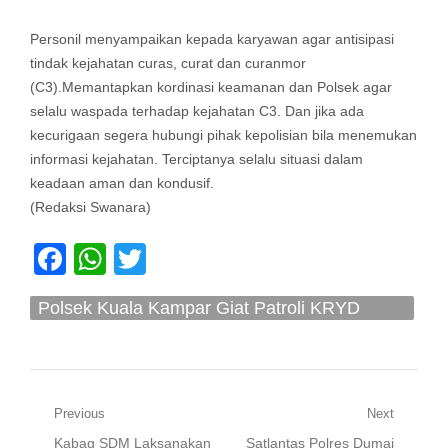
Personil menyampaikan kepada karyawan agar antisipasi
tindak kejahatan curas, curat dan curanmor
(C3).Memantapkan kordinasi keamanan dan Polsek agar
selalu waspada terhadap kejahatan C3. Dan jika ada
kecurigaan segera hubungi pihak kepolisian bila menemukan
informasi kejahatan. Terciptanya selalu situasi dalam
keadaan aman dan kondusif.
(Redaksi Swanara)
Facebook
WhatsApp
Twitter
Polsek Kuala Kampar Giat Patroli KRYD
Jamin Harkamtibmas
Navigasi
Previous
Next
Previous
Next
Kabag SDM Laksanakan
Satlantas Polres Dumai